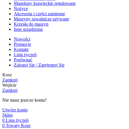
Manekiny krawieckie regulowane
Nożyce
Akcesoria i części zamienne
Maszyny szwalnicze używane
Krzesła do maszyn
Inne urządzenia
Nowości
Promocje
Kontakt
Lista życzeń
Porównać
Zaloguj Się / Zarejestruj Się
Kosz
Zamknij
Wejście
Zamknij
Nie masz jeszcze konta?
Utwórz konto
Sklep
0
Lista życzeń
0
Towary
Kosz