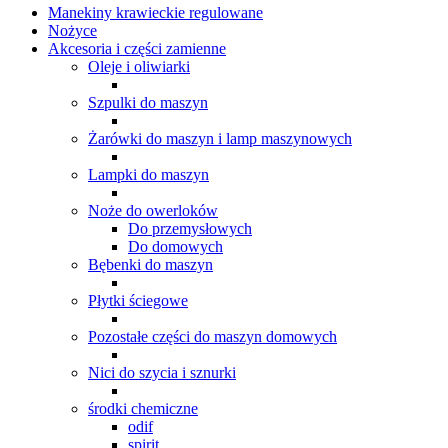
Manekiny krawieckie regulowane
Nożyce
Akcesoria i części zamienne
Oleje i oliwiarki
Szpulki do maszyn
Żarówki do maszyn i lamp maszynowych
Lampki do maszyn
Noże do owerloków
Do przemysłowych
Do domowych
Bębenki do maszyn
Płytki ściegowe
Pozostałe części do maszyn domowych
Nici do szycia i sznurki
środki chemiczne
odif
spirit