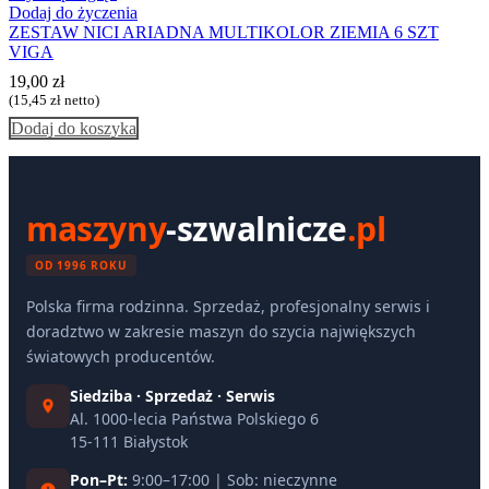
Dodaj do życzenia
ZESTAW NICI ARIADNA MULTIKOLOR ZIEMIA 6 SZT
VIGA
19,00
zł
(
15,45
zł
netto)
Dodaj do koszyka
maszyny
-szwalnicze
.pl
OD 1996 ROKU
Polska firma rodzinna. Sprzedaż, profesjonalny serwis i
doradztwo w zakresie maszyn do szycia największych
światowych producentów.
Siedziba · Sprzedaż · Serwis
Al. 1000-lecia Państwa Polskiego 6
15-111 Białystok
Pon–Pt:
9:00–17:00 | Sob: nieczynne