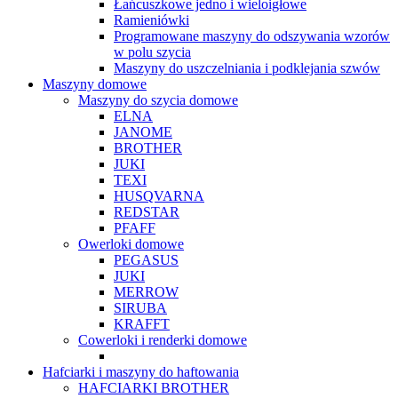
Łańcuszkowe jedno i wieloigłowe
Ramieniówki
Programowane maszyny do odszywania wzorów
w polu szycia
Maszyny do uszczelniania i podklejania szwów
Maszyny domowe
Maszyny do szycia domowe
ELNA
JANOME
BROTHER
JUKI
TEXI
HUSQVARNA
REDSTAR
PFAFF
Owerloki domowe
PEGASUS
JUKI
MERROW
SIRUBA
KRAFFT
Cowerloki i renderki domowe
Hafciarki i maszyny do haftowania
HAFCIARKI BROTHER