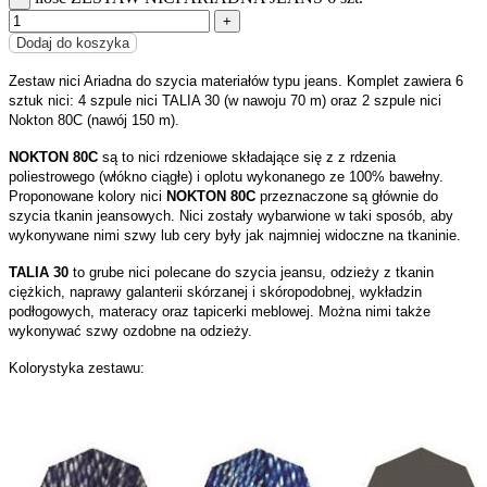
Dodaj do koszyka
Zestaw nici Ariadna do szycia materiałów typu jeans. Komplet zawiera 6
sztuk nici: 4 szpule nici TALIA 30 (w nawoju 70 m) oraz 2 szpule nici
Nokton 80C (nawój 150 m).
NOKTON 80C
są to nici rdzeniowe składające się z z rdzenia
poliestrowego (włókno ciągłe) i oplotu wykonanego ze 100% bawełny.
Proponowane kolory nici
NOKTON 80C
przeznaczone są głównie do
szycia tkanin jeansowych. Nici zostały wybarwione w taki sposób, aby
wykonywane nimi szwy lub cery były jak najmniej widoczne na tkaninie.
TALIA 30
to grube nici polecane do szycia jeansu, odzieży z tkanin
ciężkich, naprawy galanterii skórzanej i skóropodobnej, wykładzin
podłogowych, materacy oraz tapicerki meblowej. Można nimi także
wykonywać szwy ozdobne na odzieży.
Kolorystyka zestawu: