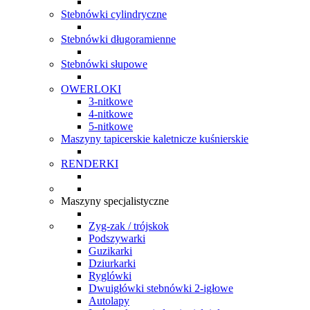
Stebnówki cylindryczne
Stebnówki długoramienne
Stebnówki słupowe
OWERLOKI
3-nitkowe
4-nitkowe
5-nitkowe
Maszyny tapicerskie kaletnicze kuśnierskie
RENDERKI
Maszyny specjalistyczne
Zyg-zak / trójskok
Podszywarki
Guzikarki
Dziurkarki
Ryglówki
Dwuigłówki stebnówki 2-igłowe
Autolapy