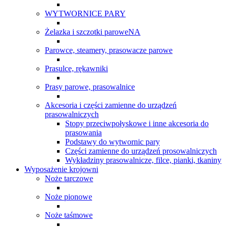
WYTWORNICE PARY
Żelazka i szczotki paroweNA
Parowce, steamery, prasowacze parowe
Prasulce, rękawniki
Prasy parowe, prasowalnice
Akcesoria i części zamienne do urządzeń
prasowalniczych
Stopy przeciwpołyskowe i inne akcesoria do
prasowania
Podstawy do wytwornic pary
Części zamienne do urządzeń prosowalniczych
Wykładziny prasowalnicze, filce, pianki, tkaniny
Wyposażenie krojowni
Noże tarczowe
Noże pionowe
Noże taśmowe