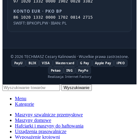
97 1020 1332 0000 1902 0028 3382
KONTO EUR · PKO BP
86 1020 1332 0000 1702 0814 2715
SWIFT: BPKOPLPW · IBAN: PL
© 2026 TECHMASZ Cezary Kalinowski · Wszelkie prawa zastrzeżone.
PayU
BLIK
VISA
Mastercard
G Pay
Apple Pay
iPKO
Pekao
ING
PayPo
Realizacja: Internet Factory
Wyszukiwanie
Menu
Kategorie
Maszyny szwalnicze przemysłowe
Maszyny domowe
Hafciarki i maszyny do haftowania
Urządzenia prasowalnicze
Wyposażenie krojowni