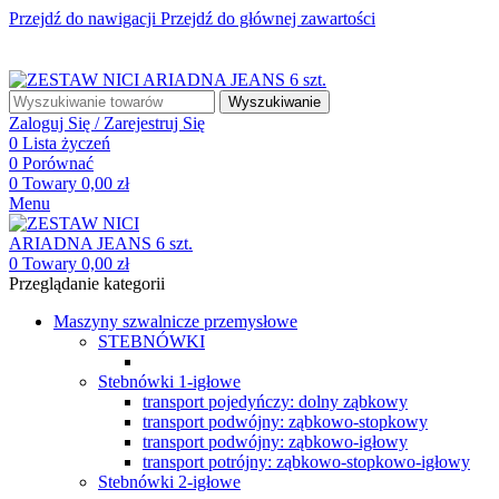
Przejdź do nawigacji
Przejdź do głównej zawartości
☎ +48 85 653 93 55
✉ biuro@maszyny-szwalnicze.pl
+48 85 653 93 55
biuro@maszyny-szwalnicze.pl
Wyszukiwanie
Zaloguj Się / Zarejestruj Się
0
Lista życzeń
0
Porównać
0
Towary
0,00
zł
Menu
0
Towary
0,00
zł
Przeglądanie kategorii
Maszyny szwalnicze przemysłowe
STEBNÓWKI
Stebnówki 1-igłowe
transport pojedyńczy: dolny ząbkowy
transport podwójny: ząbkowo-stopkowy
transport podwójny: ząbkowo-igłowy
transport potrójny: ząbkowo-stopkowo-igłowy
Stebnówki 2-igłowe