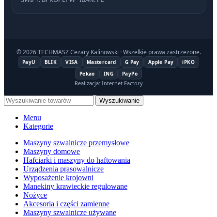
© 2026 TECHMASZ Cezary Kalinowski · Wszelkie prawa zastrzeżone.
PayU
BLIK
VISA
Mastercard
G Pay
Apple Pay
iPKO
Pekao
ING
PayPo
Realizacja: Internet Factory
Wyszukiwanie
Menu
Kategorie
Maszyny szwalnicze przemysłowe
Maszyny domowe
Hafciarki i maszyny do haftowania
Urządzenia prasowalnicze
Wyposażenie krojowni
Manekiny krawieckie regulowane
Nożyce
Akcesoria i części zamienne
Maszyny szwalnicze używane