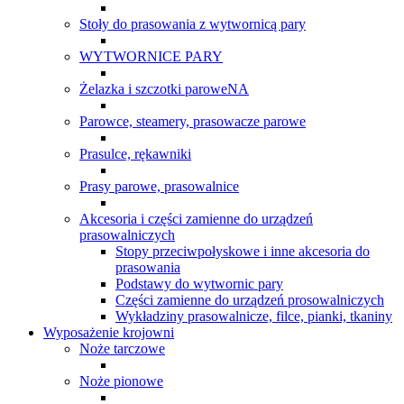
Stoły do prasowania z wytwornicą pary
WYTWORNICE PARY
Żelazka i szczotki paroweNA
Parowce, steamery, prasowacze parowe
Prasulce, rękawniki
Prasy parowe, prasowalnice
Akcesoria i części zamienne do urządzeń
prasowalniczych
Stopy przeciwpołyskowe i inne akcesoria do
prasowania
Podstawy do wytwornic pary
Części zamienne do urządzeń prosowalniczych
Wykładziny prasowalnicze, filce, pianki, tkaniny
Wyposażenie krojowni
Noże tarczowe
Noże pionowe