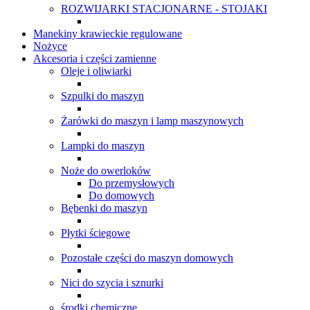
ROZWIJARKI STACJONARNE - STOJAKI
Manekiny krawieckie regulowane
Nożyce
Akcesoria i części zamienne
Oleje i oliwiarki
Szpulki do maszyn
Żarówki do maszyn i lamp maszynowych
Lampki do maszyn
Noże do owerloków
Do przemysłowych
Do domowych
Bębenki do maszyn
Płytki ściegowe
Pozostałe części do maszyn domowych
Nici do szycia i sznurki
środki chemiczne