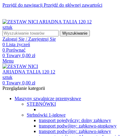
Przejdź do nawigacji
Przejdź do głównej zawartości
☎ +48 85 653 93 55
✉ biuro@maszyny-szwalnicze.pl
+48 85 653 93 55
biuro@maszyny-szwalnicze.pl
Wyszukiwanie
Zaloguj Się / Zarejestruj Się
0
Lista życzeń
0
Porównać
0
Towary
0,00
zł
Menu
0
Towary
0,00
zł
Przeglądanie kategorii
Maszyny szwalnicze przemysłowe
STEBNÓWKI
Stebnówki 1-igłowe
transport pojedyńczy: dolny ząbkowy
transport podwójny: ząbkowo-stopkowy
transport podwójny: ząbkowo-igłowy