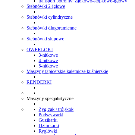
transport potrójny: ząbkowo-stopkowo-igłowy
Stebnówki 2-igłowe
Stebnówki cylindryczne
Stebnówki długoramienne
Stebnówki słupowe
OWERLOKI
3-nitkowe
4-nitkowe
5-nitkowe
Maszyny tapicerskie kaletnicze kuśnierskie
RENDERKI
Maszyny specjalistyczne
Zyg-zak / trójskok
Podszywarki
Guzikarki
Dziurkarki
Ryglówki