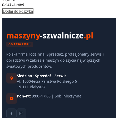
(
14,22
zł
netto)
Dodaj do koszyka
maszyny
-szwalnicze
.pl
OD 1996 ROKU
Polska firma rodzinna. Sprzedaż, profesjonalny serwis i
doradztwo w zakresie maszyn do szycia największych
światowych producentów.
Siedziba · Sprzedaż · Serwis
Al. 1000-lecia Państwa Polskiego 6
15-111 Białystok
Pon–Pt:
9:00–17:00 | Sob: nieczynne