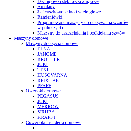
Dwuigłówki stebnówki 2-igłowe
Autolapy
Łańcuszkowe jedno i wieloigłowe
Ramieniówki
Programowane maszyny do odszywania wzorów
w polu szycia
Maszyny do uszczelniania i podklejania szwów
Maszyny domowe
Maszyny do szycia domowe
ELNA
JANOME
BROTHER
JUKI
TEXI
HUSQVARNA
REDSTAR
PFAFF
Owerloki domowe
PEGASUS
JUKI
MERROW
SIRUBA
KRAFFT
Cowerloki i renderki domowe