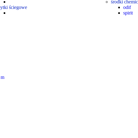
środki chemi
łytki ściegowe
odif
spirit