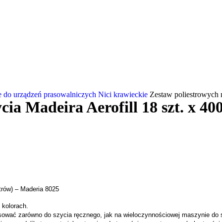
ne do urządzeń prasowalniczych
Nici krawieckie
Zestaw poliestrowych n
cia Madeira Aerofill 18 szt. x 40
etrów) – Maderia 8025
 kolorach.
tosować zarówno do szycia ręcznego, jak na wieloczynnościowej maszynie do s