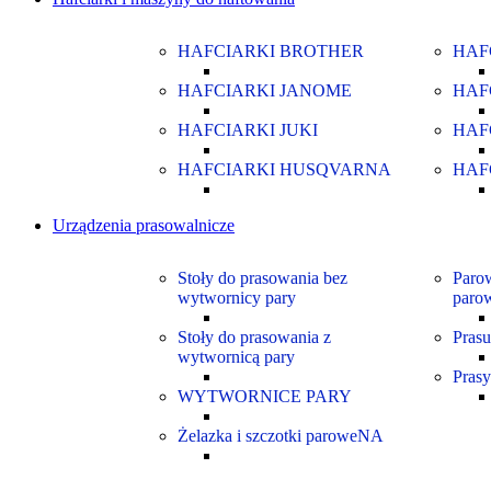
HAFCIARKI BROTHER
HAF
HAFCIARKI JANOME
HAF
HAFCIARKI JUKI
HAF
HAFCIARKI HUSQVARNA
HAF
Urządzenia prasowalnicze
Stoły do prasowania bez
Parow
wytwornicy pary
paro
Stoły do prasowania z
Prasu
wytwornicą pary
Prasy
WYTWORNICE PARY
Żelazka i szczotki paroweNA