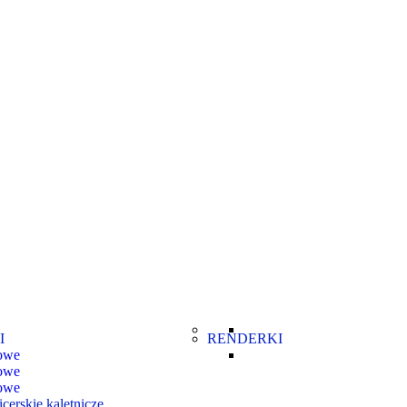
I
RENDERKI
kowe
kowe
kowe
cerskie kaletnicze