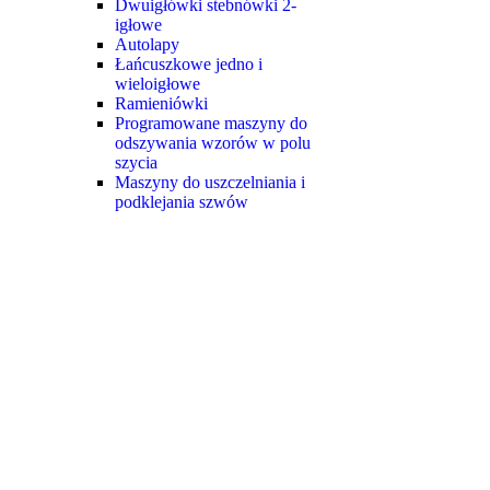
Dwuigłówki stebnówki 2-
igłowe
Autolapy
Łańcuszkowe jedno i
wieloigłowe
Ramieniówki
Programowane maszyny do
odszywania wzorów w polu
szycia
Maszyny do uszczelniania i
podklejania szwów