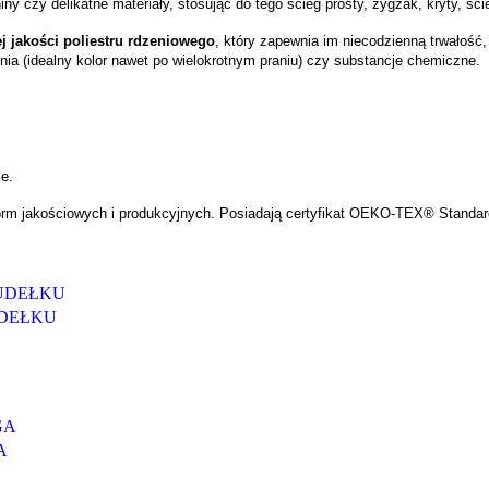
 czy delikatne materiały, stosując do tego ścieg prosty, zygzak, kryty, ści
j jakości poliestru rdzeniowego
, który zapewnia im niecodzienną trwałość,
ia (idealny kolor nawet po wielokrotnym praniu) czy substancje chemiczne.
e.
 jakościowych i produkcyjnych. Posiadają certyfikat OEKO-TEX® Standard 
UDEŁKU
A