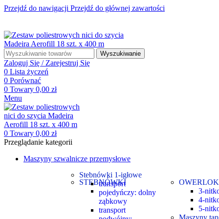
Przejdź do nawigacji
Przejdź do głównej zawartości
☎ +48 85 653 93 55
✉ biuro@maszyny-szwalnicze.pl
+48 85 653 93 55
biuro@maszyny-szwalnicze.pl
Wyszukiwanie
Zaloguj Się / Zarejestruj Się
0
Lista życzeń
0
Porównać
0
Towary
0,00
zł
Menu
0
Towary
0,00
zł
Przeglądanie kategorii
Maszyny szwalnicze przemysłowe
Stebnówki 1-igłowe
STEBNÓWKI
OWERLOK
transport
3-nit
pojedyńczy: dolny
4-nit
ząbkowy
5-nit
transport
Maszyny tapi
podwójny: