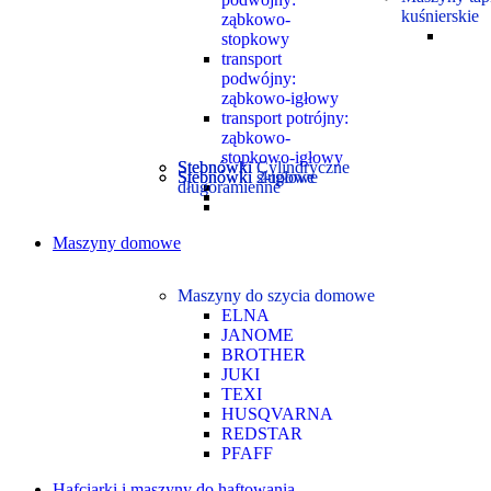
kuśnierskie
ząbkowo-
stopkowy
transport
podwójny:
ząbkowo-igłowy
transport potrójny:
ząbkowo-
stopkowo-igłowy
Stebnówki Cylindryczne
Stebnówki
Stebnówki 2-igłowe
Stebnówki słupowe
długoramienne
Maszyny domowe
Maszyny do szycia domowe
ELNA
JANOME
BROTHER
JUKI
TEXI
HUSQVARNA
REDSTAR
PFAFF
Hafciarki i maszyny do haftowania