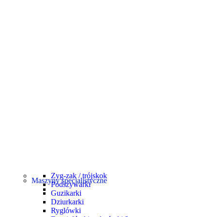
Zyg-zak / trójskok
Maszyny specjalistyczne
Podszywarki
Guzikarki
Dziurkarki
Ryglówki