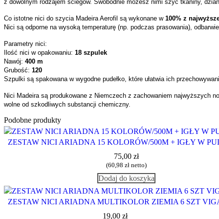
z dowolnym rodzajem ściegów. Swobodnie możesz nimi szyć tkaniny, dzianiny
Co istotne nici do szycia Madeira Aerofil są wykonane w
100% z najwyższe
Nici są odporne na wysoką temperaturę (np. podczas prasowania), odbarwien
Parametry nici:
Ilość nici w opakowaniu:
1
8 szpulek
Nawój:
4
00 m
Grubość:
1
20
Szpulki są spakowana w wygodne pudełko, które ułatwia ich przechowywani
Nici Madeira są produkowane z Niemczech z zachowaniem najwyższych norm
wolne od szkodliwych substancji chemiczny.
Podobne produkty
ZESTAW NICI ARIADNA 15 KOLORÓW/500M + IGŁY W P
75,00
zł
(
60,98
zł
netto)
Dodaj do koszyka
ZESTAW NICI ARIADNA MULTIKOLOR ZIEMIA 6 SZT VIG
19,00
zł