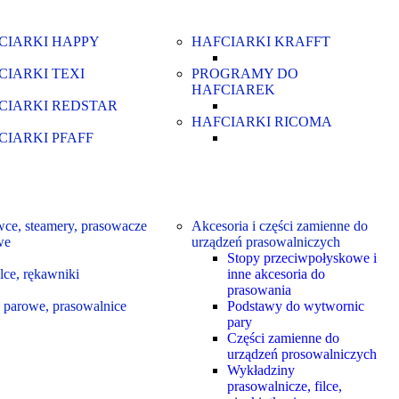
CIARKI HAPPY
HAFCIARKI KRAFFT
CIARKI TEXI
PROGRAMY DO
HAFCIAREK
CIARKI REDSTAR
HAFCIARKI RICOMA
CIARKI PFAFF
ce, steamery, prasowacze
Akcesoria i części zamienne do
we
urządzeń prasowalniczych
Stopy przeciwpołyskowe i
lce, rękawniki
inne akcesoria do
prasowania
 parowe, prasowalnice
Podstawy do wytwornic
pary
Części zamienne do
urządzeń prosowalniczych
Wykładziny
prasowalnicze, filce,