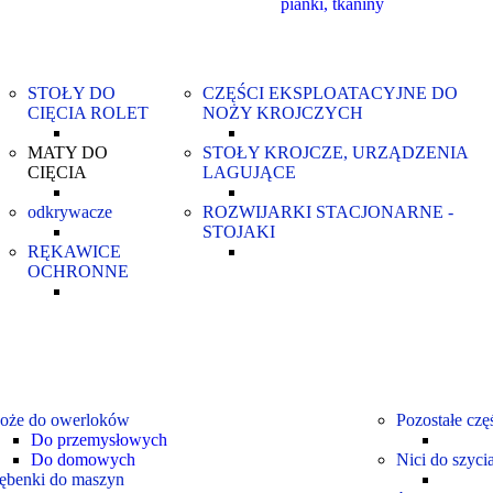
pianki, tkaniny
STOŁY DO
CZĘŚCI EKSPLOATACYJNE DO
CIĘCIA ROLET
NOŻY KROJCZYCH
MATY DO
STOŁY KROJCZE, URZĄDZENIA
CIĘCIA
LAGUJĄCE
odkrywacze
ROZWIJARKI STACJONARNE -
STOJAKI
RĘKAWICE
OCHRONNE
oże do owerloków
Pozostałe cz
Do przemysłowych
Do domowych
Nici do szycia
ębenki do maszyn