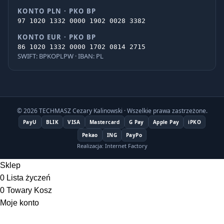
KONTO PLN · PKO BP
97 1020 1332 0000 1902 0028 3382
KONTO EUR · PKO BP
86 1020 1332 0000 1702 0814 2715
SWIFT: BPKOPLPW · IBAN: PL
© 2026 TECHMASZ Cezary Kalinowski · Wszelkie prawa zastrzeżone.
PayU
BLIK
VISA
Mastercard
G Pay
Apple Pay
iPKO
Pekao
ING
PayPo
Realizacja: Internet Factory
Sklep
0
Lista życzeń
0
Towary
Kosz
Moje konto