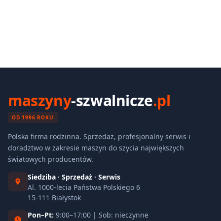
maszyny
-szwalnicze
.pl
OD 1996 ROKU
Polska firma rodzinna. Sprzedaż, profesjonalny serwis i
doradztwo w zakresie maszyn do szycia największych
światowych producentów.
Siedziba · Sprzedaż · Serwis
Al. 1000-lecia Państwa Polskiego 6
15-111 Białystok
Pon–Pt:
9:00–17:00 | Sob: nieczynne