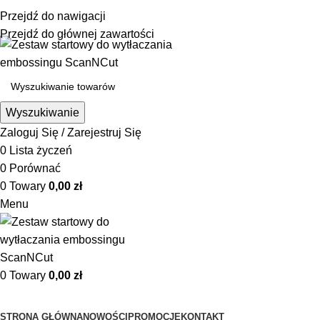
☎ +48 85 653 93 55
✉ biuro@maszyny-szwalnicze.pl
Przejdź do nawigacji
+48 85 653 93 55
biuro@maszyny-szwalnicze.pl
Przejdź do głównej zawartości
Wyszukiwanie
Zaloguj Się / Zarejestruj Się
0
Lista życzeń
0
Porównać
0
Towary
0,00
zł
Menu
0
Towary
0,00
zł
Przeglądanie kategorii
STRONA GŁÓWNA
NOWOŚCI
PROMOCJE
KONTAKT