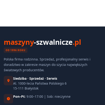
maszyny
-szwalnicze
.pl
OD 1996 ROKU
Polska firma rodzinna. Sprzedaż, profesjonalny serwis i
doradztwo w zakresie maszyn do szycia największych
światowych producentów.
Siedziba · Sprzedaż · Serwis
Al. 1000-lecia Państwa Polskiego 6
15-111 Białystok
Pon–Pt:
9:00–17:00 | Sob: nieczynne