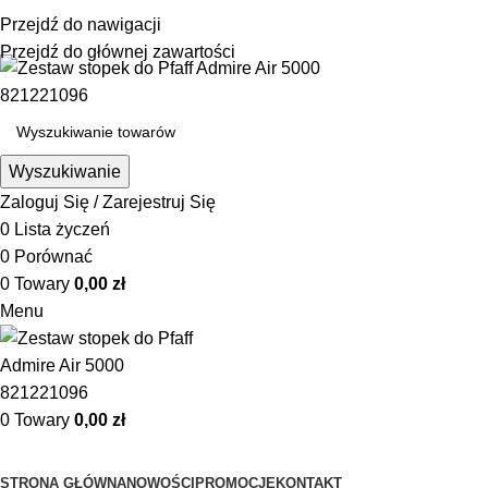
☎ +48 85 653 93 55
✉ biuro@maszyny-szwalnicze.pl
Przejdź do nawigacji
+48 85 653 93 55
biuro@maszyny-szwalnicze.pl
Przejdź do głównej zawartości
Wyszukiwanie
Zaloguj Się / Zarejestruj Się
0
Lista życzeń
0
Porównać
0
Towary
0,00
zł
Menu
0
Towary
0,00
zł
Przeglądanie kategorii
STRONA GŁÓWNA
NOWOŚCI
PROMOCJE
KONTAKT