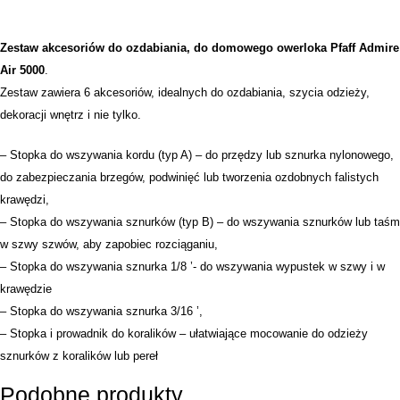
Zestaw akcesoriów do ozdabiania, do
domowego owerloka Pfaff Admire
Air 5000
.
Zestaw zawiera 6 akcesoriów, idealnych do ozdabiania, szycia odzieży,
dekoracji wnętrz i nie tylko.
– Stopka do wszywania kordu (typ A) – do przędzy lub sznurka nylonowego,
do zabezpieczania brzegów, podwinięć lub tworzenia ozdobnych falistych
krawędzi,
– Stopka do wszywania sznurków (typ B) – do wszywania sznurków lub taśm
w szwy szwów, aby zapobiec rozciąganiu,
– Stopka do wszywania sznurka 1/8 ’- do wszywania wypustek w szwy i w
krawędzie
– Stopka do wszywania sznurka 3/16 ’,
– Stopka i prowadnik do koralików – ułatwiające mocowanie do odzieży
sznurków z koralików lub pereł
Podobne produkty