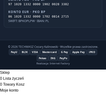
97 1020 1332 0000 1902 0028 3382
KONTO EUR · PKO BP
86 1020 1332 0000 1702 0814 2715
SWIFT: BPKOPLPW · IBAN: PL
© 2026 TECHMASZ Cezary Kalinowski · Wszelkie prawa zastrzeżone.
PayU
BLIK
VISA
Mastercard
G Pay
Apple Pay
iPKO
Pekao
ING
PayPo
Realizacja: Internet Factory
Sklep
0
Lista życzeń
0
Towary
Kosz
Moje konto