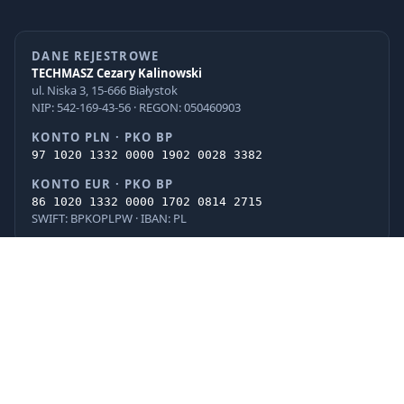
DANE REJESTROWE
TECHMASZ Cezary Kalinowski
ul. Niska 3, 15-666 Białystok
NIP: 542-169-43-56 · REGON: 050460903
KONTO PLN · PKO BP
97 1020 1332 0000 1902 0028 3382
KONTO EUR · PKO BP
86 1020 1332 0000 1702 0814 2715
SWIFT: BPKOPLPW · IBAN: PL
© 2026 TECHMASZ Cezary Kalinowski · Wszelkie prawa zastrzeżone.
PayU
BLIK
VISA
Mastercard
G Pay
Apple Pay
iPKO
Pekao
ING
PayPo
Realizacja: Internet Factory