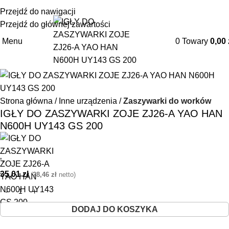
+48 85 653 93 55
biuro@maszyny-szwalnicze.pl
Przejdź do nawigacji
Przejdź do głównej zawartości
Menu
0
Towary
0,00
Strona główna
Inne urządzenia
Zaszywarki do worków
IGŁY DO ZASZYWARKI ZOJE ZJ26-A YAO HAN
N600H UY143 GS 200
’-
35,01
zł
(
28,46
zł
netto)
DODAJ DO KOSZYKA