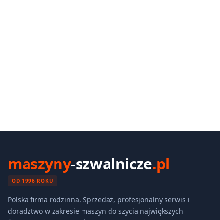
maszyny
-szwalnicze
.pl
OD 1996 ROKU
Polska firma rodzinna. Sprzedaż, profesjonalny serwis i
doradztwo w zakresie maszyn do szycia największych