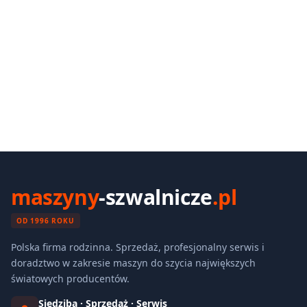
maszyny
-szwalnicze
.pl
OD 1996 ROKU
Polska firma rodzinna. Sprzedaż, profesjonalny serwis i
doradztwo w zakresie maszyn do szycia największych
światowych producentów.
Siedziba · Sprzedaż · Serwis