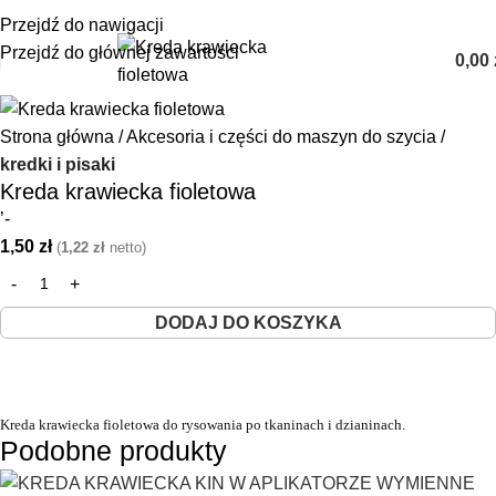
+48 85 653 93 55
biuro@maszyny-szwalnicze.pl
Przejdź do nawigacji
Przejdź do głównej zawartości
0,00
Strona główna
Akcesoria i części do maszyn do szycia
kredki i pisaki
Kreda krawiecka fioletowa
’-
1,50
zł
(
1,22
zł
netto)
DODAJ DO KOSZYKA
Kreda krawiecka fioletowa do rysowania po tkaninach i dzianinach.
Podobne produkty