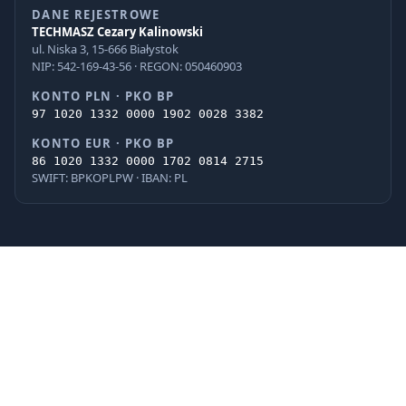
DANE REJESTROWE
TECHMASZ Cezary Kalinowski
ul. Niska 3, 15-666 Białystok
NIP: 542-169-43-56 · REGON: 050460903
KONTO PLN · PKO BP
97 1020 1332 0000 1902 0028 3382
KONTO EUR · PKO BP
86 1020 1332 0000 1702 0814 2715
SWIFT: BPKOPLPW · IBAN: PL
© 2026 TECHMASZ Cezary Kalinowski · Wszelkie prawa zastrzeżone.
PayU
BLIK
VISA
Mastercard
G Pay
Apple Pay
iPKO
Pekao
ING
PayPo
Realizacja: Internet Factory
Sklep