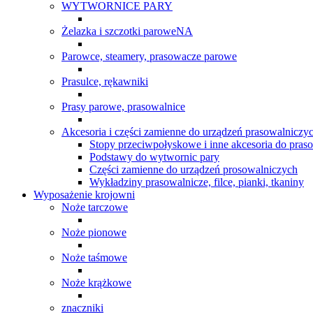
WYTWORNICE PARY
Żelazka i szczotki paroweNA
Parowce, steamery, prasowacze parowe
Prasulce, rękawniki
Prasy parowe, prasowalnice
Akcesoria i części zamienne do urządzeń prasowalniczy
Stopy przeciwpołyskowe i inne akcesoria do pras
Podstawy do wytwornic pary
Części zamienne do urządzeń prosowalniczych
Wykładziny prasowalnicze, filce, pianki, tkaniny
Wyposażenie krojowni
Noże tarczowe
Noże pionowe
Noże taśmowe
Noże krążkowe
znaczniki