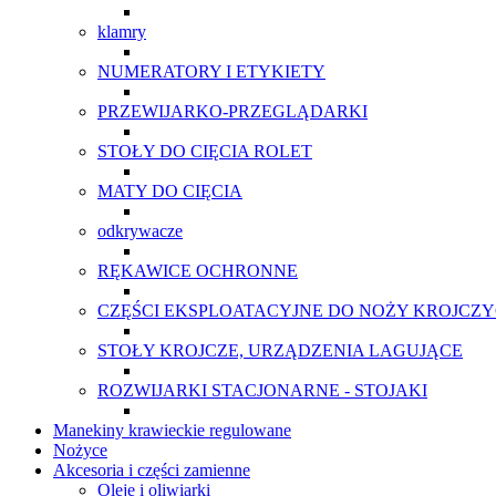
klamry
NUMERATORY I ETYKIETY
PRZEWIJARKO-PRZEGLĄDARKI
STOŁY DO CIĘCIA ROLET
MATY DO CIĘCIA
odkrywacze
RĘKAWICE OCHRONNE
CZĘŚCI EKSPLOATACYJNE DO NOŻY KROJCZ
STOŁY KROJCZE, URZĄDZENIA LAGUJĄCE
ROZWIJARKI STACJONARNE - STOJAKI
Manekiny krawieckie regulowane
Nożyce
Akcesoria i części zamienne
Oleje i oliwiarki