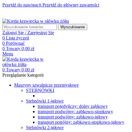
Przejdź do nawigacji
Przejdź do głównej zawartości
☎ +48 85 653 93 55
✉ biuro@maszyny-szwalnicze.pl
+48 85 653 93 55
biuro@maszyny-szwalnicze.pl
Wyszukiwanie
Zaloguj Się / Zarejestruj Się
0
Lista życzeń
0
Porównać
0
Towary
0,00
zł
Menu
0
Towary
0,00
zł
Przeglądanie kategorii
Maszyny szwalnicze przemysłowe
STEBNÓWKI
Stebnówki 1-igłowe
transport pojedyńczy: dolny ząbkowy
transport podwójny: ząbkowo-stopkowy
transport podwójny: ząbkowo-igłowy
transport potrójny: ząbkowo-stopkowo-igłowy
Stebnówki 2-igłowe