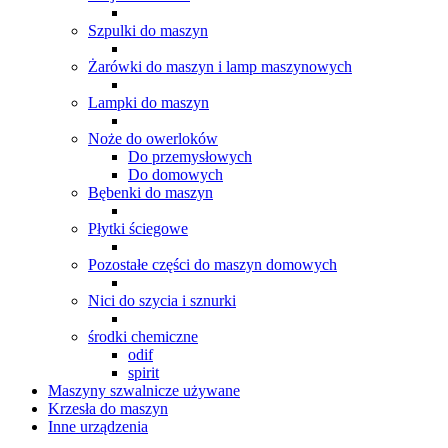
Szpulki do maszyn
Żarówki do maszyn i lamp maszynowych
Lampki do maszyn
Noże do owerloków
Do przemysłowych
Do domowych
Bębenki do maszyn
Płytki ściegowe
Pozostałe części do maszyn domowych
Nici do szycia i sznurki
środki chemiczne
odif
spirit
Maszyny szwalnicze używane
Krzesła do maszyn
Inne urządzenia