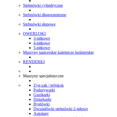
Stebnówki cylindryczne
Stebnówki długoramienne
Stebnówki słupowe
OWERLOKI
3-nitkowe
4-nitkowe
5-nitkowe
Maszyny tapicerskie kaletnicze kuśnierskie
RENDERKI
Maszyny specjalistyczne
Zyg-zak / trójskok
Podszywarki
Guzikarki
Dziurkarki
Ryglówki
Dwuigłówki stebnówki 2-igłowe
Autolapy