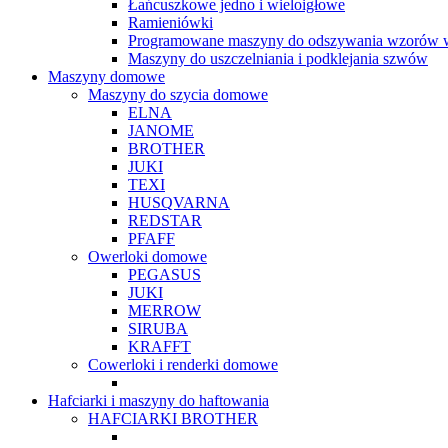
Łańcuszkowe jedno i wieloigłowe
Ramieniówki
Programowane maszyny do odszywania wzorów w
Maszyny do uszczelniania i podklejania szwów
Maszyny domowe
Maszyny do szycia domowe
ELNA
JANOME
BROTHER
JUKI
TEXI
HUSQVARNA
REDSTAR
PFAFF
Owerloki domowe
PEGASUS
JUKI
MERROW
SIRUBA
KRAFFT
Cowerloki i renderki domowe
Hafciarki i maszyny do haftowania
HAFCIARKI BROTHER