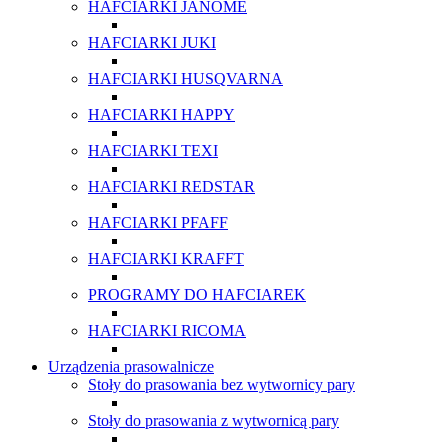
HAFCIARKI JANOME
HAFCIARKI JUKI
HAFCIARKI HUSQVARNA
HAFCIARKI HAPPY
HAFCIARKI TEXI
HAFCIARKI REDSTAR
HAFCIARKI PFAFF
HAFCIARKI KRAFFT
PROGRAMY DO HAFCIAREK
HAFCIARKI RICOMA
Urządzenia prasowalnicze
Stoły do prasowania bez wytwornicy pary
Stoły do prasowania z wytwornicą pary