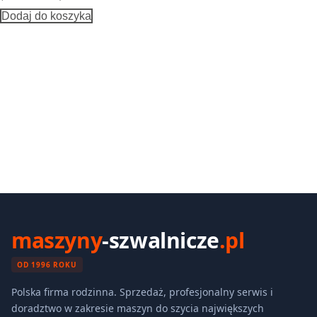
Dodaj do koszyka
maszyny
-szwalnicze
.pl
OD 1996 ROKU
Polska firma rodzinna. Sprzedaż, profesjonalny serwis i
doradztwo w zakresie maszyn do szycia największych