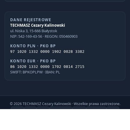
DANE REJESTROWE
TECHMASZ Cezary Kalinowski
ul. Niska 3, 15-666 Białystok
NIP: 542-169-43-56 · REGON: 050460903
KONTO PLN · PKO BP
97 1020 1332 0000 1902 0028 3382
KONTO EUR · PKO BP
86 1020 1332 0000 1702 0814 2715
SWIFT: BPKOPLPW · IBAN: PL
© 2026 TECHMASZ Cezary Kalinowski · Wszelkie prawa zastrzeżone.
PayU
BLIK
VISA
Mastercard
G Pay
Apple Pay
iPKO
Pekao
ING
PayPo
Realizacja: Internet Factory