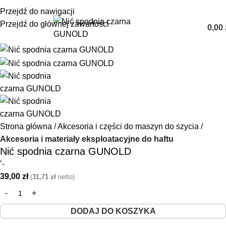
+48 85 653 93 55
biuro@maszyny-szwalnicze.pl
Przejdź do nawigacji
Przejdź do głównej zawartości
0,00
Strona główna
Akcesoria i części do maszyn do szycia
Akcesoria i materiały eksploatacyjne do haftu
Nić spodnia czarna GUNOLD
’-
39,00
zł
(
31,71
zł
netto)
DODAJ DO KOSZYKA