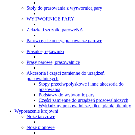
Stoły do prasowania z wytwornicą pary
WYTWORNICE PARY
Żelazka i szczotki paroweNA
Parowce, steamery, prasowacze parowe
Prasulce, rękawniki
Prasy parowe, prasowalnice
Akcesoria i części zamienne do urządzeń
prasowalniczych
Stopy przeciwpołyskowe i inne akcesoria do
prasowania
Podstawy do wytwornic pary
Części zamienne do urządzeń prosowalniczych
Wykładziny prasowalnicze, filce, pianki, tkaniny
Wyposażenie krojowni
Noże tarczowe
Noże pionowe