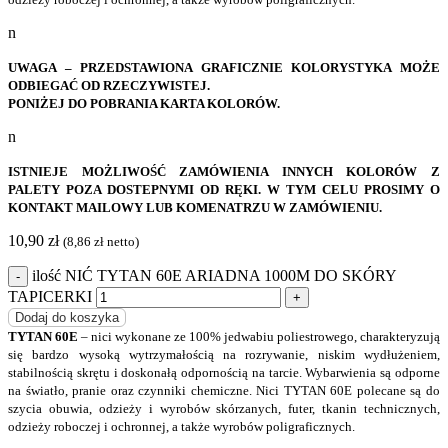
n
UWAGA – PRZEDSTAWIONA GRAFICZNIE KOLORYSTYKA MOŻE
ODBIEGAĆ OD RZECZYWISTEJ.
PONIŻEJ DO POBRANIA KARTA KOLORÓW.
n
ISTNIEJE MOŻLIWOŚĆ ZAMÓWIENIA INNYCH KOLORÓW Z
PALETY POZA DOSTEPNYMI OD RĘKI. W TYM CELU PROSIMY O
KONTAKT MAILOWY LUB KOMENATRZU W ZAMÓWIENIU.
10,90
zł
(
8,86
zł
netto)
ilość NIĆ TYTAN 60E ARIADNA 1000M DO SKÓRY
TAPICERKI
Dodaj do koszyka
TYTAN 60E
– nici wykonane ze 100% jedwabiu poliestrowego, charakteryzują
się bardzo wysoką wytrzymałością na rozrywanie, niskim wydłużeniem,
stabilnością skrętu i doskonałą odpornością na tarcie. Wybarwienia są odporne
na światło, pranie oraz czynniki chemiczne. Nici TYTAN 60E polecane są do
szycia obuwia, odzieży i wyrobów skórzanych, futer, tkanin technicznych,
odzieży roboczej i ochronnej, a także wyrobów poligraficznych.