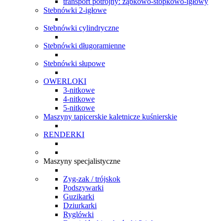
transport potrójny: ząbkowo-stopkowo-igłowy
Stebnówki 2-igłowe
Stebnówki cylindryczne
Stebnówki długoramienne
Stebnówki słupowe
OWERLOKI
3-nitkowe
4-nitkowe
5-nitkowe
Maszyny tapicerskie kaletnicze kuśnierskie
RENDERKI
Maszyny specjalistyczne
Zyg-zak / trójskok
Podszywarki
Guzikarki
Dziurkarki
Ryglówki