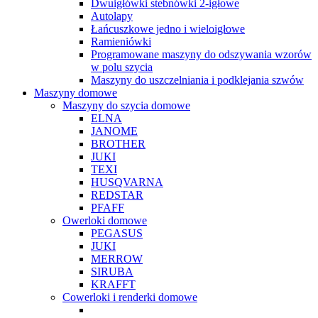
Dwuigłówki stebnówki 2-igłowe
Autolapy
Łańcuszkowe jedno i wieloigłowe
Ramieniówki
Programowane maszyny do odszywania wzorów
w polu szycia
Maszyny do uszczelniania i podklejania szwów
Maszyny domowe
Maszyny do szycia domowe
ELNA
JANOME
BROTHER
JUKI
TEXI
HUSQVARNA
REDSTAR
PFAFF
Owerloki domowe
PEGASUS
JUKI
MERROW
SIRUBA
KRAFFT
Cowerloki i renderki domowe