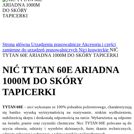
Strona główna
Urządzenia prasowalnicze
Akcesoria i części
zamienne do urządzeń prasowalniczych
Nici krawieckie
NIĆ
TYTAN 60E ARIADNA 1000M DO SKÓRY TAPICERKI
NIĆ TYTAN 60E ARIADNA
1000M DO SKÓRY
TAPICERKI
TYTAN 60E
– nici wykonane ze 100% jedwabiu poliestrowego, charakteryzują
się bardzo wysoką wytrzymałością na rozrywanie, niskim wydłużeniem,
stabilnością skrętu i doskonałą odpornością na tarcie. Wybarwienia są odporne
na światło, pranie oraz czynniki chemiczne. Nici TYTAN 60E polecane są do
szycia obuwia, odzieży i wyrobów skórzanych, futer, tkanin technicznych,
odzieży roboczej i ochronnej, a także wyrobów poligraficznych.