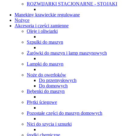
ROZWIJARKI STACJONARNE - STOJAKI
Manekiny krawieckie regulowane
Nożyce
Akcesoria i części zamienne
Oleje i oliwiarki
Szpulki do maszyn
Żarówki do maszyn i lamp maszynowych
Lampki do maszyn
Noże do owerloków
Do przemysłowych
Do domowych
Bębenki do maszyn
Płytki ściegowe
Pozostałe części do maszyn domowych
Nici do szycia i sznurki
środki chemiczne