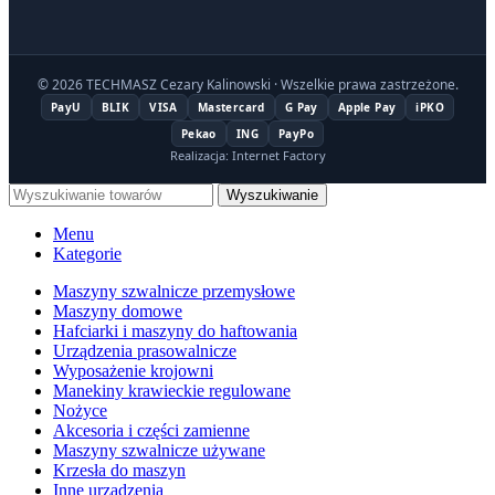
© 2026 TECHMASZ Cezary Kalinowski · Wszelkie prawa zastrzeżone.
PayU
BLIK
VISA
Mastercard
G Pay
Apple Pay
iPKO
Pekao
ING
PayPo
Realizacja: Internet Factory
Wyszukiwanie
Menu
Kategorie
Maszyny szwalnicze przemysłowe
Maszyny domowe
Hafciarki i maszyny do haftowania
Urządzenia prasowalnicze
Wyposażenie krojowni
Manekiny krawieckie regulowane
Nożyce
Akcesoria i części zamienne
Maszyny szwalnicze używane
Krzesła do maszyn
Inne urządzenia