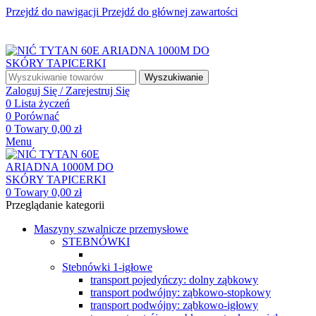
Przejdź do nawigacji
Przejdź do głównej zawartości
☎ +48 85 653 93 55
✉ biuro@maszyny-szwalnicze.pl
+48 85 653 93 55
biuro@maszyny-szwalnicze.pl
Wyszukiwanie
Zaloguj Się / Zarejestruj Się
0
Lista życzeń
0
Porównać
0
Towary
0,00
zł
Menu
0
Towary
0,00
zł
Przeglądanie kategorii
Maszyny szwalnicze przemysłowe
STEBNÓWKI
Stebnówki 1-igłowe
transport pojedyńczy: dolny ząbkowy
transport podwójny: ząbkowo-stopkowy
transport podwójny: ząbkowo-igłowy