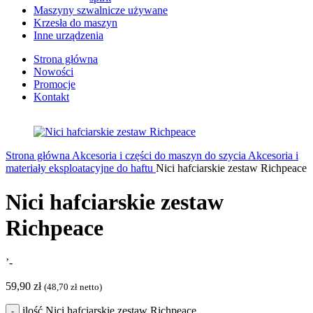
Maszyny szwalnicze używane
Krzesła do maszyn
Inne urządzenia
Strona główna
Nowości
Promocje
Kontakt
Strona główna
Akcesoria i części do maszyn do szycia
Akcesoria i
materiały eksploatacyjne do haftu
Nici hafciarskie zestaw Richpeace
Nici hafciarskie zestaw
Richpeace
’-
59,90
zł
(
48,70
zł
netto)
ilość Nici hafciarskie zestaw Richpeace