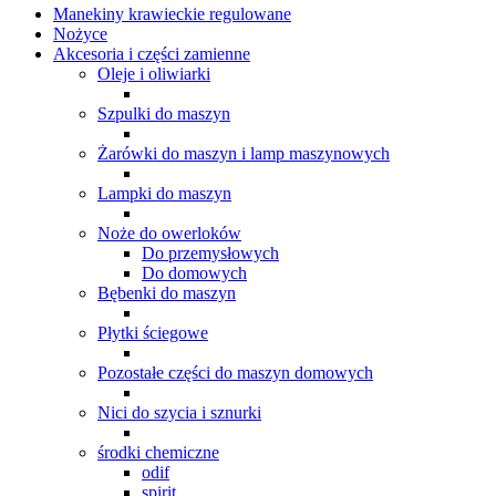
Manekiny krawieckie regulowane
Nożyce
Akcesoria i części zamienne
Oleje i oliwiarki
Szpulki do maszyn
Żarówki do maszyn i lamp maszynowych
Lampki do maszyn
Noże do owerloków
Do przemysłowych
Do domowych
Bębenki do maszyn
Płytki ściegowe
Pozostałe części do maszyn domowych
Nici do szycia i sznurki
środki chemiczne
odif
spirit