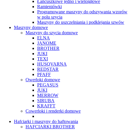
Łańcuszkowe jedno i wieloigłowe
Ramieniówki
Programowane maszyny do odszywania wzorów
w polu szycia
Maszyny do uszczelniania i podklejania szwów
Maszyny domowe
Maszyny do szycia domowe
ELNA
JANOME
BROTHER
JUKI
TEXI
HUSQVARNA
REDSTAR
PFAFF
Owerloki domowe
PEGASUS
JUKI
MERROW
SIRUBA
KRAFFT
Cowerloki i renderki domowe
Hafciarki i maszyny do haftowania
HAFCIARKI BROTHER