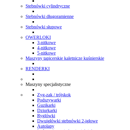
Stebnówki cylindryczne
Stebnówki długoramienne
Stebnówki słupowe
OWERLOKI
3-nitkowe
4-nitkowe
5-nitkowe
Maszyny tapicerskie kaletnicze kuśnierskie
RENDERKI
Maszyny specjalistyczne
Zyg-zak / trójskok
Podszywarki
Guzikarki
Dziurkarki
Ryglówki
Dwuigłówki stebnówki 2-igłowe
Autolapy