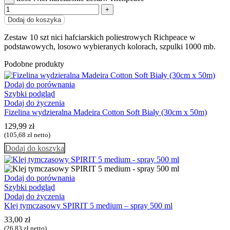
Dodaj do koszyka
Zestaw 10 szt nici hafciarskich poliestrowych Richpeace
w
podstawowych, losowo wybieranych kolorach
,
szpulki
1000 mb
.
Podobne produkty
Dodaj do porównania
Szybki podgląd
Dodaj do życzenia
Fizelina wydzieralna Madeira Cotton Soft Biały (30cm x 50m)
129,99
zł
(
105,68
zł
netto)
Dodaj do koszyka
Dodaj do porównania
Szybki podgląd
Dodaj do życzenia
Klej tymczasowy SPIRIT 5 medium – spray 500 ml
33,00
zł
(
26,83
zł
netto)