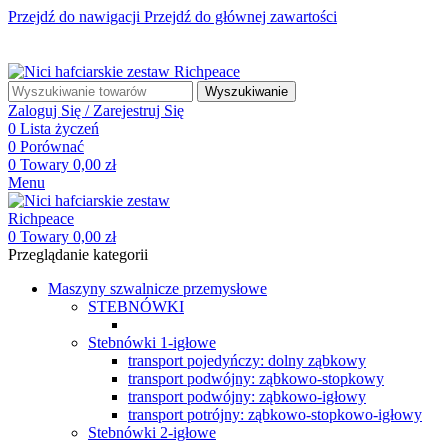
Przejdź do nawigacji
Przejdź do głównej zawartości
☎ +48 85 653 93 55
✉ biuro@maszyny-szwalnicze.pl
+48 85 653 93 55
biuro@maszyny-szwalnicze.pl
Wyszukiwanie
Zaloguj Się / Zarejestruj Się
0
Lista życzeń
0
Porównać
0
Towary
0,00
zł
Menu
0
Towary
0,00
zł
Przeglądanie kategorii
Maszyny szwalnicze przemysłowe
STEBNÓWKI
Stebnówki 1-igłowe
transport pojedyńczy: dolny ząbkowy
transport podwójny: ząbkowo-stopkowy
transport podwójny: ząbkowo-igłowy
transport potrójny: ząbkowo-stopkowo-igłowy
Stebnówki 2-igłowe