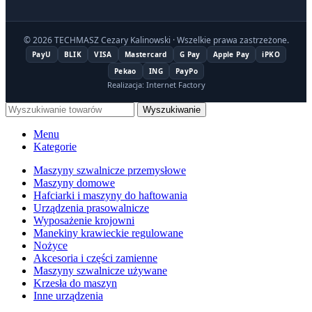
© 2026 TECHMASZ Cezary Kalinowski · Wszelkie prawa zastrzeżone.
PayU
BLIK
VISA
Mastercard
G Pay
Apple Pay
iPKO
Pekao
ING
PayPo
Realizacja: Internet Factory
Wyszukiwanie
Menu
Kategorie
Maszyny szwalnicze przemysłowe
Maszyny domowe
Hafciarki i maszyny do haftowania
Urządzenia prasowalnicze
Wyposażenie krojowni
Manekiny krawieckie regulowane
Nożyce
Akcesoria i części zamienne
Maszyny szwalnicze używane
Krzesła do maszyn
Inne urządzenia