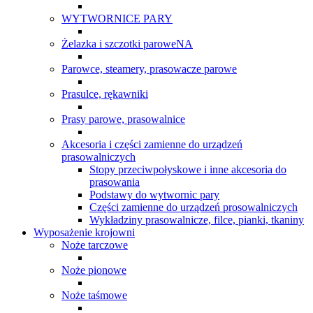
WYTWORNICE PARY
Żelazka i szczotki paroweNA
Parowce, steamery, prasowacze parowe
Prasulce, rękawniki
Prasy parowe, prasowalnice
Akcesoria i części zamienne do urządzeń
prasowalniczych
Stopy przeciwpołyskowe i inne akcesoria do
prasowania
Podstawy do wytwornic pary
Części zamienne do urządzeń prosowalniczych
Wykładziny prasowalnicze, filce, pianki, tkaniny
Wyposażenie krojowni
Noże tarczowe
Noże pionowe
Noże taśmowe