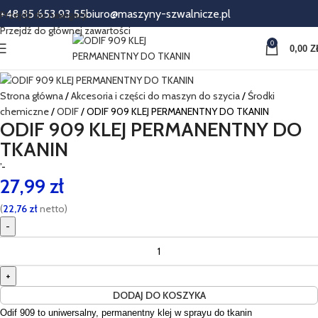
+48 85 653 93 55
biuro@maszyny-szwalnicze.pl
Przejdź do nawigacji
Przejdź do głównej zawartości
0
0,00
Z
Strona główna
Akcesoria i części do maszyn do szycia
Środki
chemiczne
ODIF
ODIF 909 KLEJ PERMANENTNY DO TKANIN
ODIF 909 KLEJ PERMANENTNY DO
TKANIN
’-
27,99
zł
(
22,76
zł
netto)
DODAJ DO KOSZYKA
Odif 909 to uniwersalny, permanentny klej w sprayu do tkanin