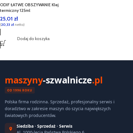
ODIF ŁATWE OBSZYWANIE Klej
termiczny 125ml
25,01
zł
(
20,33
zł
netto)
Dodaj do koszyka
maszyny
-szwalnicze
.pl
OD 1996 ROKU
Polska firma rodzinna. Sprzedaż, profesjonalny serwis i
doradztwo w zakresie maszyn do szycia największych
światowych producentów.
Siedziba · Sprzedaż · Serwis
Al. 1000-lecia Państwa Polskiego 6