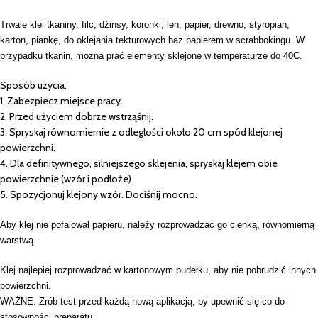
Trwale klei tkaniny, filc, dżinsy, koronki, len, papier, drewno, styropian,
karton, piankę, do oklejania tekturowych baz papierem w scrabbokingu. W
przypadku tkanin, można prać elementy sklejone w temperaturze do 40C.
Sposób użycia:
1. Zabezpiecz miejsce pracy.
2. Przed użyciem dobrze wstrząśnij.
3. Spryskaj równomiernie z odległości około 20 cm spód klejonej
powierzchni.
4. Dla definitywnego, silniejszego sklejenia, spryskaj klejem obie
powierzchnie (wzór i podłoże).
5. Spozycjonuj klejony wzór. Dociśnij mocno.
Aby klej nie pofalował papieru, należy rozprowadzać go cienką, równomierną
warstwą.
Klej najlepiej rozprowadzać w kartonowym pudełku, aby nie pobrudzić innych
powierzchni.
WAŻNE: Zrób test przed każdą nową aplikacją, by upewnić się co do
stosowności preparatu.