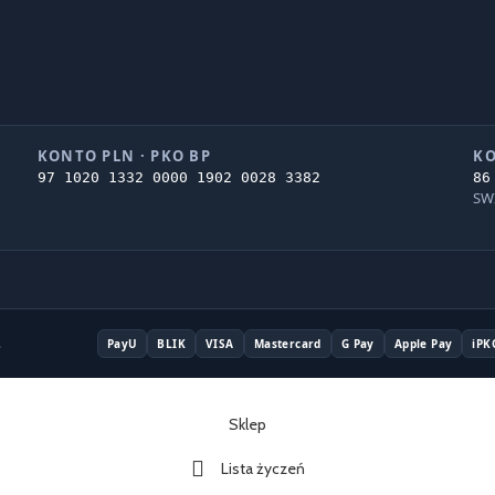
KONTO PLN · PKO BP
KO
97 1020 1332 0000 1902 0028 3382
86
SW
.
PayU
BLIK
VISA
Mastercard
G Pay
Apple Pay
iPK
Sklep
Lista życzeń