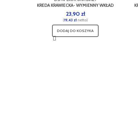
KREDA KRAWIECKA- WYMIENNY WKŁAD
K
DO APLIKATORA BIAŁY
23,90
zł
(
19,43
zł
netto)
DODAJ DO KOSZYKA