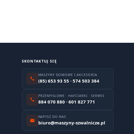
SKONTAKTUJ SIĘ
MASZYNY DOMOWE I AKCESORIA
(85) 653 93 55 · 574 503 384
PRZEMYSŁOWE · HAFCIARKI · SERWIS
884 070 880 · 601 827 771
NAPISZ DO NAS
biuro@maszyny-szwalnicze.pl