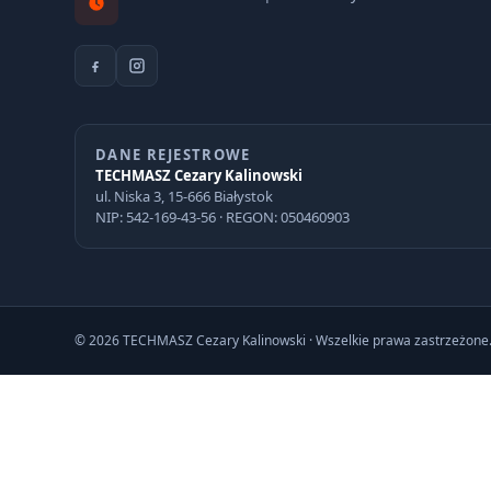
DANE REJESTROWE
TECHMASZ Cezary Kalinowski
ul. Niska 3, 15-666 Białystok
NIP: 542-169-43-56 · REGON: 050460903
© 2026 TECHMASZ Cezary Kalinowski · Wszelkie prawa zastrzeżone