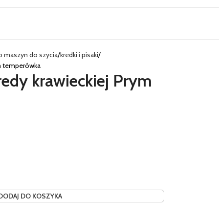
do maszyn do szycia
kredki i pisaki
ym temperówka
redy krawieckiej Prym
DODAJ DO KOSZYKA