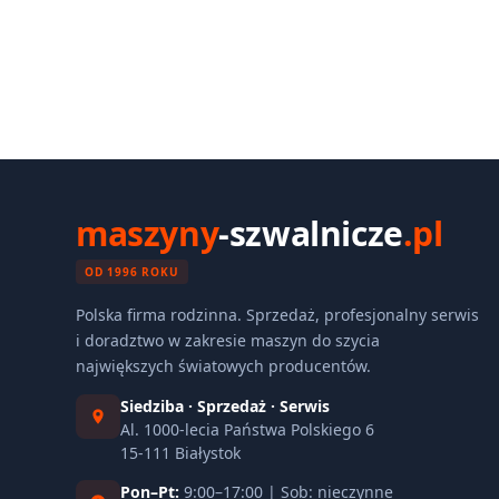
maszyny
-szwalnicze
.pl
OD 1996 ROKU
Polska firma rodzinna. Sprzedaż, profesjonalny serwis
i doradztwo w zakresie maszyn do szycia
największych światowych producentów.
Siedziba · Sprzedaż · Serwis
Al. 1000-lecia Państwa Polskiego 6
15-111 Białystok
Pon–Pt:
9:00–17:00 | Sob: nieczynne