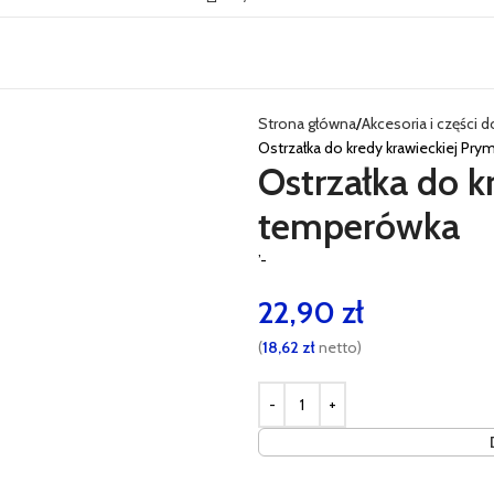
Strona główna
Akcesoria i części 
Ostrzałka do kredy krawieckiej Pr
Ostrzałka do k
temperówka
’-
22,90
zł
(
18,62
zł
netto)