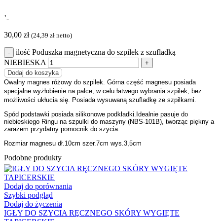
’-
30,00
zł
(
24,39
zł
netto)
ilość Poduszka magnetyczna do szpilek z szufladką
NIEBIESKA
Dodaj do koszyka
Owalny magnes różowy do szpilek. Górna część magnesu posiada
specjalne wyżłobienie na palce, w celu łatwego wybrania szpilek, bez
możliwości ukłucia się. Posiada wysuwaną szufladkę ze szpilkami.
Spód podstawki posiada silikonowe podkładki.
Idealnie pasuje do
niebieskiego Ringu na szpulki do maszyny (NBS-101B), tworząc piękny a
zarazem przydatny pomocnik do szycia.
Rozmiar magnesu dł.10cm szer.7cm wys.3,5cm
Podobne produkty
Dodaj do porównania
Szybki podgląd
Dodaj do życzenia
IGŁY DO SZYCIA RĘCZNEGO SKÓRY WYGIĘTE