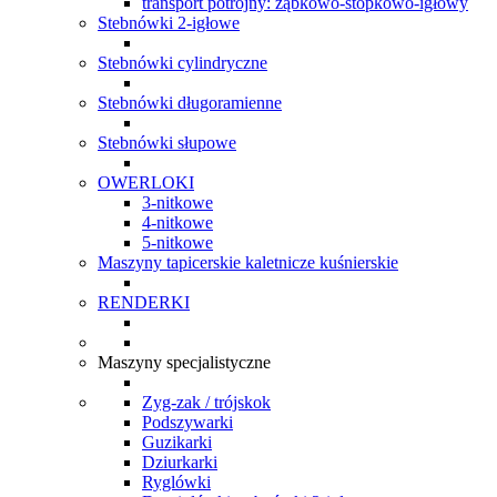
transport potrójny: ząbkowo-stopkowo-igłowy
Stebnówki 2-igłowe
Stebnówki cylindryczne
Stebnówki długoramienne
Stebnówki słupowe
OWERLOKI
3-nitkowe
4-nitkowe
5-nitkowe
Maszyny tapicerskie kaletnicze kuśnierskie
RENDERKI
Maszyny specjalistyczne
Zyg-zak / trójskok
Podszywarki
Guzikarki
Dziurkarki
Ryglówki