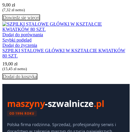
9,00
zł
(
7,32
zł
netto)
Dowiedz się więcej
Dodaj do porównania
Szybki podgląd
Dodaj do życzenia
SZPILKI STALOWE GŁÓWKI W KSZTAŁCIE KWIATKÓW
80 SZT.
19,00
zł
(
15,45
zł
netto)
Dodaj do koszyka
maszyny
-szwalnicze
.pl
OD 1996 ROKU
Polska firma rodzinna. Sprzedaż, profesjonalny serwis i
doradztwo w zakresie maszyn do szycia największych