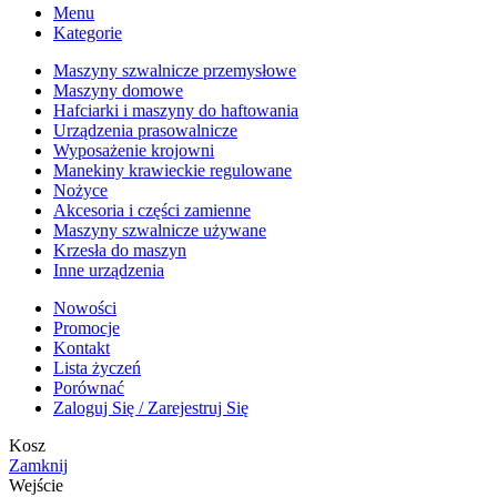
Menu
Kategorie
Maszyny szwalnicze przemysłowe
Maszyny domowe
Hafciarki i maszyny do haftowania
Urządzenia prasowalnicze
Wyposażenie krojowni
Manekiny krawieckie regulowane
Nożyce
Akcesoria i części zamienne
Maszyny szwalnicze używane
Krzesła do maszyn
Inne urządzenia
Nowości
Promocje
Kontakt
Lista życzeń
Porównać
Zaloguj Się / Zarejestruj Się
Kosz
Zamknij
Wejście