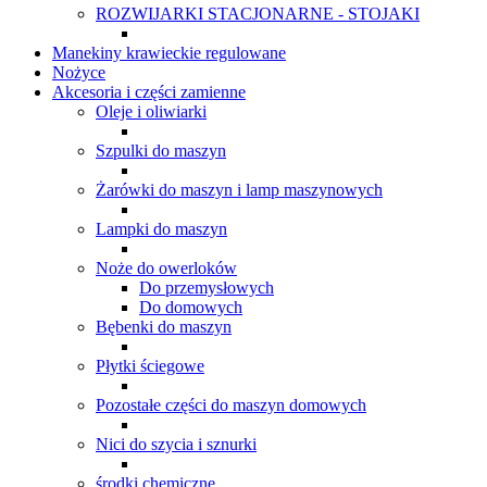
ROZWIJARKI STACJONARNE - STOJAKI
Manekiny krawieckie regulowane
Nożyce
Akcesoria i części zamienne
Oleje i oliwiarki
Szpulki do maszyn
Żarówki do maszyn i lamp maszynowych
Lampki do maszyn
Noże do owerloków
Do przemysłowych
Do domowych
Bębenki do maszyn
Płytki ściegowe
Pozostałe części do maszyn domowych
Nici do szycia i sznurki
środki chemiczne