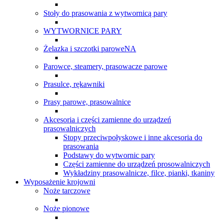
Stoły do prasowania z wytwornicą pary
WYTWORNICE PARY
Żelazka i szczotki paroweNA
Parowce, steamery, prasowacze parowe
Prasulce, rękawniki
Prasy parowe, prasowalnice
Akcesoria i części zamienne do urządzeń
prasowalniczych
Stopy przeciwpołyskowe i inne akcesoria do
prasowania
Podstawy do wytwornic pary
Części zamienne do urządzeń prosowalniczych
Wykładziny prasowalnicze, filce, pianki, tkaniny
Wyposażenie krojowni
Noże tarczowe
Noże pionowe