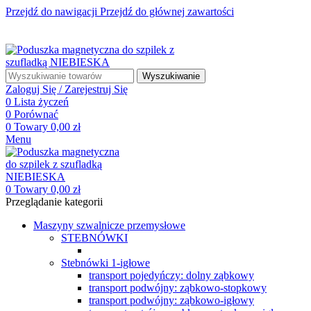
Przejdź do nawigacji
Przejdź do głównej zawartości
☎ +48 85 653 93 55
✉ biuro@maszyny-szwalnicze.pl
+48 85 653 93 55
biuro@maszyny-szwalnicze.pl
Wyszukiwanie
Zaloguj Się / Zarejestruj Się
0
Lista życzeń
0
Porównać
0
Towary
0,00
zł
Menu
0
Towary
0,00
zł
Przeglądanie kategorii
Maszyny szwalnicze przemysłowe
STEBNÓWKI
Stebnówki 1-igłowe
transport pojedyńczy: dolny ząbkowy
transport podwójny: ząbkowo-stopkowy
transport podwójny: ząbkowo-igłowy