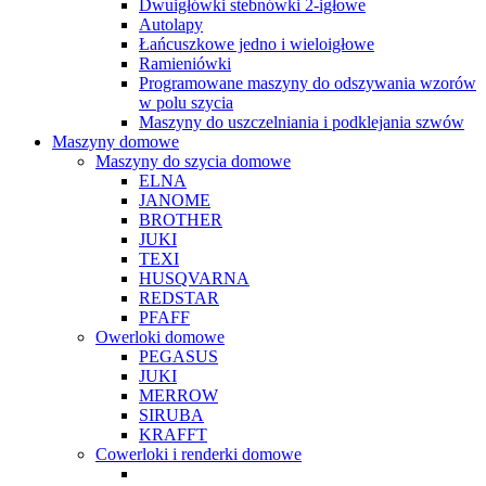
Dwuigłówki stebnówki 2-igłowe
Autolapy
Łańcuszkowe jedno i wieloigłowe
Ramieniówki
Programowane maszyny do odszywania wzorów
w polu szycia
Maszyny do uszczelniania i podklejania szwów
Maszyny domowe
Maszyny do szycia domowe
ELNA
JANOME
BROTHER
JUKI
TEXI
HUSQVARNA
REDSTAR
PFAFF
Owerloki domowe
PEGASUS
JUKI
MERROW
SIRUBA
KRAFFT
Cowerloki i renderki domowe