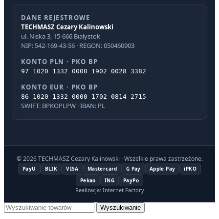
DANE REJESTROWE
TECHMASZ Cezary Kalinowski
ul. Niska 3, 15-666 Białystok
NIP: 542-169-43-56 · REGON: 050460903
KONTO PLN · PKO BP
97 1020 1332 0000 1902 0028 3382
KONTO EUR · PKO BP
86 1020 1332 0000 1702 0814 2715
SWIFT: BPKOPLPW · IBAN: PL
© 2026 TECHMASZ Cezary Kalinowski · Wszelkie prawa zastrzeżone.
PayU
BLIK
VISA
Mastercard
G Pay
Apple Pay
iPKO
Pekao
ING
PayPo
Realizacja: Internet Factory
Wyszukiwanie