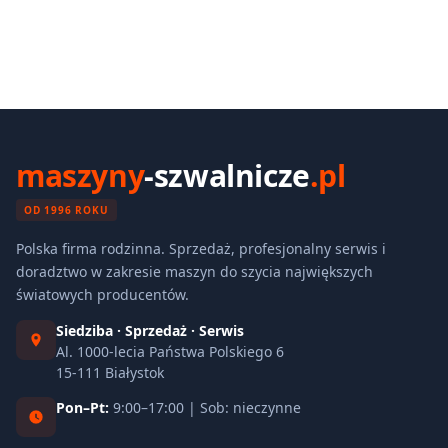
maszyny
-szwalnicze
.pl
OD 1996 ROKU
Polska firma rodzinna. Sprzedaż, profesjonalny serwis i
doradztwo w zakresie maszyn do szycia największych
światowych producentów.
Siedziba · Sprzedaż · Serwis
Al. 1000-lecia Państwa Polskiego 6
15-111 Białystok
Pon–Pt:
9:00–17:00 | Sob: nieczynne