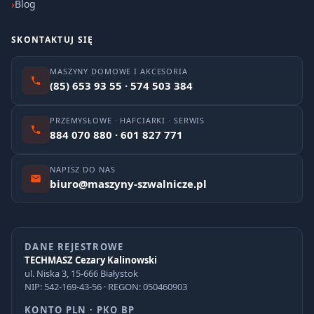
Blog
SKONTAKTUJ SIĘ
MASZYNY DOMOWE I AKCESORIA
(85) 653 93 55 · 574 503 384
PRZEMYSŁOWE · HAFCIARKI · SERWIS
884 070 880 · 601 827 771
NAPISZ DO NAS
biuro@maszyny-szwalnicze.pl
DANE REJESTROWE
TECHMASZ Cezary Kalinowski
ul. Niska 3, 15-666 Białystok
NIP: 542-169-43-56 · REGON: 050460903
KONTO PLN · PKO BP