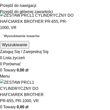
☎ +48 85 653 93 55
✉ biuro@maszyny-szwalnicze.pl
Przejdź do nawigacji
+48 85 653 93 55
biuro@maszyny-szwalnicze.pl
Przejdź do głównej zawartości
Wyszukiwanie
Zaloguj Się / Zarejestruj Się
0
Lista życzeń
0
Porównać
0
Towary
0,00
zł
Menu
0
Towary
0,00
zł