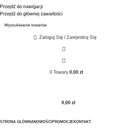
☎ +48 85 653 93 55
✉ biuro@maszyny-szwalnicze.pl
Przejdź do nawigacji
+48 85 653 93 55
biuro@maszyny-szwalnicze.pl
Przejdź do głównej zawartości
Zaloguj Się / Zarejestruj Się
0
Towary
0,00
zł
0,00
zł
Przeglądanie kategorii
STRONA GŁÓWNA
NOWOŚCI
PROMOCJE
KONTAKT