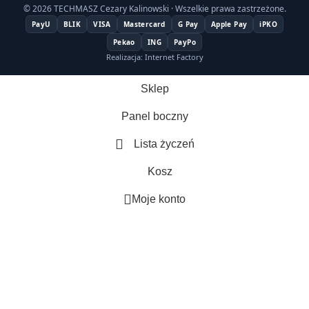
© 2026 TECHMASZ Cezary Kalinowski · Wszelkie prawa zastrzeżone.
PayU
BLIK
VISA
Mastercard
G Pay
Apple Pay
iPKO
Pekao
ING
PayPo
Realizacja: Internet Factory
Sklep
Panel boczny
Lista życzeń
Kosz
Moje konto