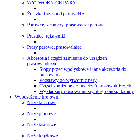
WYTWORNICE PARY
Żelazka i szczotki paroweNA
Parowce, steamery, prasowacze parowe
Prasulce, rękawniki
Prasy parowe, prasowalnice
Akcesoria i części zamienne do urządzeń
prasowalniczych
Stopy przeciwpołyskowe i inne akcesoria do
prasowania
Podstawy do wytwornic pary
Części zamienne do urządzeń prosowalniczych
Wykładziny prasowalnicze, filce, pianki, tkaniny
Wyposażenie krojowni
Noże tarczowe
Noże pionowe
Noże taśmowe
Noże krążkowe