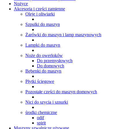
Nożyce
Akcesoria i części zamienne
Oleje i oliwiarki
Szpulki do maszyn
Żarówki do maszyn i lamp maszynowych
Lampki do maszyn
Noże do owerloków
Do przemysłowych
Do domowych
Bębenki do maszyn
Płytki ściegowe
Pozostałe części do maszyn domowych
Nici do szycia i sznurki
środki chemiczne
odif
spirit
Maszyny szwalnicze używane