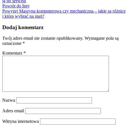
ją do serwisu
Powrót do listy
Powyżej
Maszyna komputerowa czy mechaniczna – jakie są różnice
i którą wybrać na start?
Dodaj komentarz
Twój adres email nie zostanie opublikowany.
Wymagane pola są
oznaczone
*
Komentarz
*
Nazwa
Adres email
Witryna internetowa