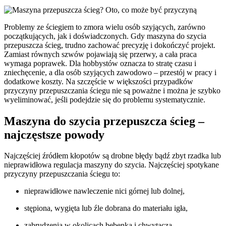
Problemy ze ściegiem to zmora wielu osób szyjących, zarówno
początkujących, jak i doświadczonych. Gdy maszyna do szycia
przepuszcza ścieg, trudno zachować precyzję i dokończyć projekt.
Zamiast równych szwów pojawiają się przerwy, a cała praca
wymaga poprawek. Dla hobbystów oznacza to stratę czasu i
zniechęcenie, a dla osób szyjących zawodowo – przestój w pracy i
dodatkowe koszty. Na szczęście w większości przypadków
przyczyny przepuszczania ściegu nie są poważne i można je szybko
wyeliminować, jeśli podejdzie się do problemu systematycznie.
Maszyna do szycia przepuszcza ścieg –
najczęstsze powody
Najczęściej źródłem kłopotów są drobne błędy bądź zbyt rzadka lub
nieprawidłowa regulacja maszyny do szycia. Najczęściej spotykane
przyczyny przepuszczania ściegu to:
nieprawidłowe nawleczenie nici górnej lub dolnej,
stępiona, wygięta lub źle dobrana do materiału igła,
zabrudzenia w okolicach bębenka i chwytacza,