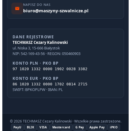
NAPISZ DO NAS
biuro@maszyny-szwalnicze.pl
DANE REJESTROWE
TECHMASZ Cezary Kalinowski
ul. Niska 3, 15-666 Białystok
NIP: 542-169-43-56 · REGON: 050460903
KONTO PLN · PKO BP
97 1020 1332 0000 1902 0028 3382
KONTO EUR · PKO BP
86 1020 1332 0000 1702 0814 2715
SWIFT: BPKOPLPW · IBAN: PL
© 2026 TECHMASZ Cezary Kalinowski · Wszelkie prawa zastrzeżone.
PayU
BLIK
VISA
Mastercard
G Pay
Apple Pay
iPKO