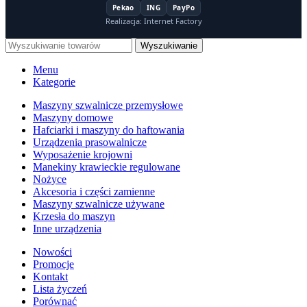
Pekao
ING
PayPo
Realizacja: Internet Factory
Wyszukiwanie
Menu
Kategorie
Maszyny szwalnicze przemysłowe
Maszyny domowe
Hafciarki i maszyny do haftowania
Urządzenia prasowalnicze
Wyposażenie krojowni
Manekiny krawieckie regulowane
Nożyce
Akcesoria i części zamienne
Maszyny szwalnicze używane
Krzesła do maszyn
Inne urządzenia
Nowości
Promocje
Kontakt
Lista życzeń
Porównać