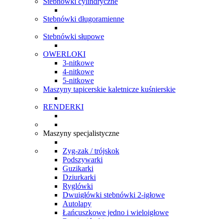
Stebnówki cylindryczne
Stebnówki długoramienne
Stebnówki słupowe
OWERLOKI
3-nitkowe
4-nitkowe
5-nitkowe
Maszyny tapicerskie kaletnicze kuśnierskie
RENDERKI
Maszyny specjalistyczne
Zyg-zak / trójskok
Podszywarki
Guzikarki
Dziurkarki
Ryglówki
Dwuigłówki stebnówki 2-igłowe
Autolapy
Łańcuszkowe jedno i wieloigłowe