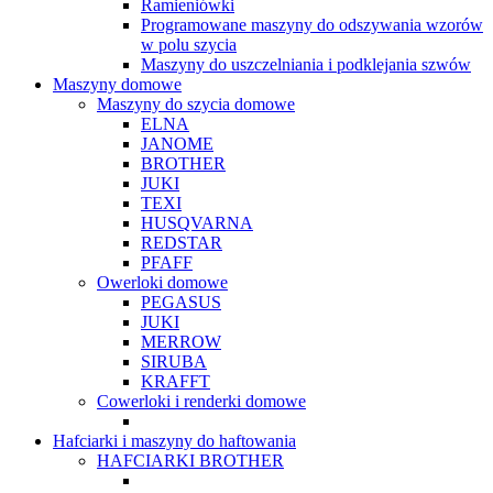
Ramieniówki
Programowane maszyny do odszywania wzorów
w polu szycia
Maszyny do uszczelniania i podklejania szwów
Maszyny domowe
Maszyny do szycia domowe
ELNA
JANOME
BROTHER
JUKI
TEXI
HUSQVARNA
REDSTAR
PFAFF
Owerloki domowe
PEGASUS
JUKI
MERROW
SIRUBA
KRAFFT
Cowerloki i renderki domowe
Hafciarki i maszyny do haftowania
HAFCIARKI BROTHER