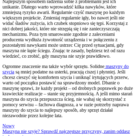
Najlepszym sposobem radzenia sobie z problemami jest ich
unikanie. Dlatego warto wprowadzić kilka nawyków, które
zmniejszą ryzyko awarii. Regularnie czyść maszynę po każdym
większym projekcie. Zmieniaj regularnie igły, bo nawet jeśli nie
widać śladów zużycia, ich czubek stopniowo się tępi. Korzystaj z
nici dobrej jakości, które nie strzępią się i nie zanieczyszczają
mechanizmu. Poza tym smarowanie zgodnie z zaleceniami
producenta wydłuża żywotność urządzenia i w połączeniu z
pozostałymi nawykami może ustrzec Cię przed sytuacjami, gdy
maszyna nie łapie ściegu. Znając te zasady, będziesz też od razu
wiedzieć, co zrobić, gdy maszyna nie szyje prawidłowo.
Ogromne znaczenie ma także wybór sprzętu. Solidne
maszyny do
szycia
są mniej podatne na usterki, pracują ciszej i płynniej. Jeśli
chcesz cieszyć się komfortem szycia i uniknąć irytujących przerw,
warto od początku postawić na sprawdzony model. Dbanie o
maszynę sprawi, że każdy projekt – od drobnych poprawek po duże
krawieckie realizacje – stanie się przyjemnością. A jeśli mimo starań
maszyna do szycia przepuszcza ścieg, nie wahaj się skorzystać z
pomocy serwisu – fachowa diagnoza, a w razie potrzeby naprawa
maszyny do szycia to najlepszy sposób, aby sprzęt działał
niezawodnie przez kolejne lata.
Nowy
Maszyna nie szyje? Sprawdź najczęstsze przyczyny, zanim oddasz