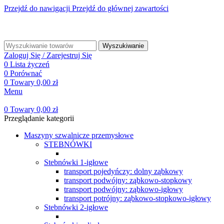
Przejdź do nawigacji
Przejdź do głównej zawartości
☎ +48 85 653 93 55
✉ biuro@maszyny-szwalnicze.pl
+48 85 653 93 55
biuro@maszyny-szwalnicze.pl
Wyszukiwanie
Zaloguj Się / Zarejestruj Się
0
Lista życzeń
0
Porównać
0
Towary
0,00
zł
Menu
0
Towary
0,00
zł
Przeglądanie kategorii
Maszyny szwalnicze przemysłowe
STEBNÓWKI
Stebnówki 1-igłowe
transport pojedyńczy: dolny ząbkowy
transport podwójny: ząbkowo-stopkowy
transport podwójny: ząbkowo-igłowy
transport potrójny: ząbkowo-stopkowo-igłowy
Stebnówki 2-igłowe