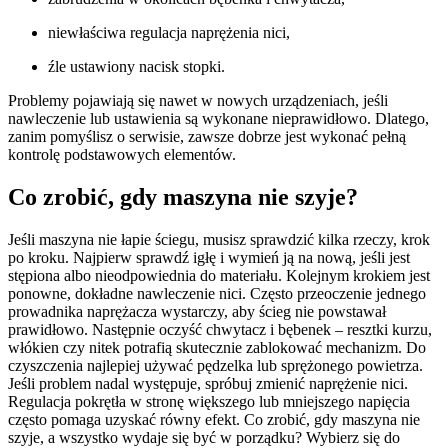
niewłaściwa regulacja naprężenia nici,
źle ustawiony nacisk stopki.
Problemy pojawiają się nawet w nowych urządzeniach, jeśli
nawleczenie lub ustawienia są wykonane nieprawidłowo. Dlatego,
zanim pomyślisz o serwisie, zawsze dobrze jest wykonać pełną
kontrolę podstawowych elementów.
Co zrobić, gdy maszyna nie szyje?
Jeśli maszyna nie łapie ściegu, musisz sprawdzić kilka rzeczy, krok
po kroku. Najpierw sprawdź igłę i wymień ją na nową, jeśli jest
stępiona albo nieodpowiednia do materiału. Kolejnym krokiem jest
ponowne, dokładne nawleczenie nici. Często przeoczenie jednego
prowadnika naprężacza wystarczy, aby ścieg nie powstawał
prawidłowo. Następnie oczyść chwytacz i bębenek – resztki kurzu,
włókien czy nitek potrafią skutecznie zablokować mechanizm. Do
czyszczenia najlepiej używać pędzelka lub sprężonego powietrza.
Jeśli problem nadal występuje, spróbuj zmienić naprężenie nici.
Regulacja pokrętła w stronę większego lub mniejszego napięcia
często pomaga uzyskać równy efekt. Co zrobić, gdy maszyna nie
szyje, a wszystko wydaje się być w porządku? Wybierz się do